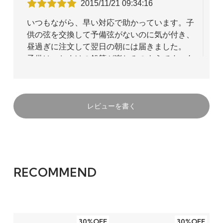
2015/11/21 09:34:16
いつもながら、早い対応で助かっています。子
供の弦を交換して予備弦がないのに気が付き、
昼過ぎに注文して翌日の朝には届きました。
子供は、おまけの鉛筆が楽しみのようです。あ
りがとうございました。
レビューを書く
violin mam
40代
2012/08/08 11:13:35
ドミナント
RECOMMEND
子供のバイオリン分数バイオリンの弦を購入し
ました。
消耗品なので、こちらでお安く購入できて助か
っています。
30%OFF
30%OFF