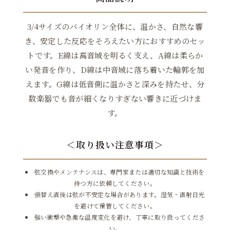
3/4サイズのバイオリン全体に、温かさ、自然な響
き、安定した反応をそろえたい方におすすめのセッ
トです。E線は高音域を明るく支え、A線は柔らか
い発音を作り、D線は中音域に落ち着いた輪郭を加
えます。G線は低音側に温かさと深みを持たせ、分
数楽器でも音が細くなりすぎない響きに近づけま
す。
＜取り扱い注意事項＞
弦交換やメンテナンスは、専門家または適切な知識と技術を
持つ方に依頼してください。
張替え直後は弦が不安定な場合があります。湿気・直射日光
を避けて保管してください。
強い衝撃や急激な温度変化を避け、丁寧に取り扱ってくださ
い。