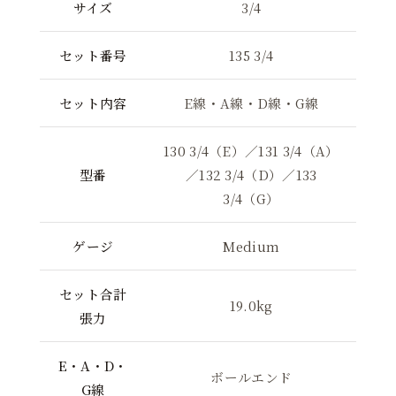
サイズ
3/4
セット番号
135 3/4
セット内容
E線・A線・D線・G線
130 3/4（E）／131 3/4（A）
型番
／132 3/4（D）／133
3/4（G）
ゲージ
Medium
セット合計
19.0kg
張力
E・A・D・
ボールエンド
G線