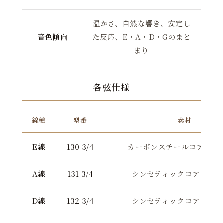
温かさ、自然な響き、安定し
音色傾向
た反応、E・A・D・Gのまと
まり
各弦仕様
線種
型番
素材
E線
130 3/4
カーボンスチールコア・ア
A線
131 3/4
シンセティックコア・アル
D線
132 3/4
シンセティックコア・アル