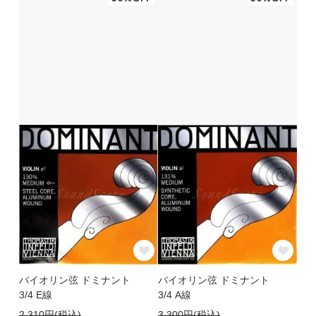
対応も敏速で、梱包も丁寧でした。
送料も一万円以上は無料なので、まとめてお買
い物しちゃいます。
これからも、利用させていただきます（*^_^
*）
バイオリン弦 ドミナント
バイオリン弦 ドミナント
3/4 E線
3/4 A線
2,310円(税込)
3,300円(税込)