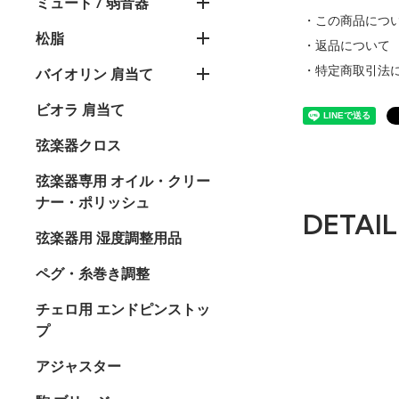
ミュート / 弱音器
・この商品につ
松脂
・返品について
・特定商取引法
バイオリン 肩当て
ビオラ 肩当て
弦楽器クロス
弦楽器専用 オイル・クリー
ナー・ポリッシュ
DETAIL
弦楽器用 湿度調整用品
ペグ・糸巻き調整
チェロ用 エンドピンストッ
プ
アジャスター