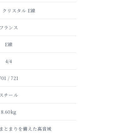
 クリスタル E線
フランス
E線
4/4
701 / 721
スチール
8.60kg
まとまりを備えた高音域