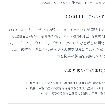
※E線は、ループエンド仕様が701、ボールエン
CORELLIについて
CORELLI は、フランスの弦メーカー Savarez が展開す
は18世紀から続く歴史を持ち、ガット弦の時代から素材
ク、スチール、ブロンズ、ブラス、ナイロンなど新しい素材
した。伝統を土台にしながら現代の演奏環境に合わせた弦
スを拠点に製品を展開してい
＜取り扱い注意事項
弦交換やメンテナンスは、専門家または適切な知識と技術
張替え直後は弦が不安定な場合があります。湿気・直射日
強い衝撃や急激な温度変化を避け、丁寧に取