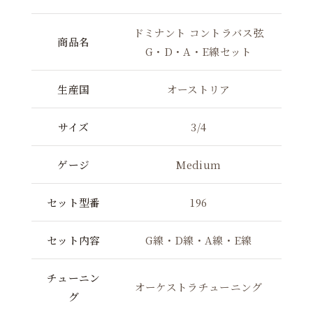
ドミナント コントラバス弦
商品名
G・D・A・E線セット
生産国
オーストリア
サイズ
3/4
ゲージ
Medium
セット型番
196
セット内容
G線・D線・A線・E線
チューニン
オーケストラチューニング
グ