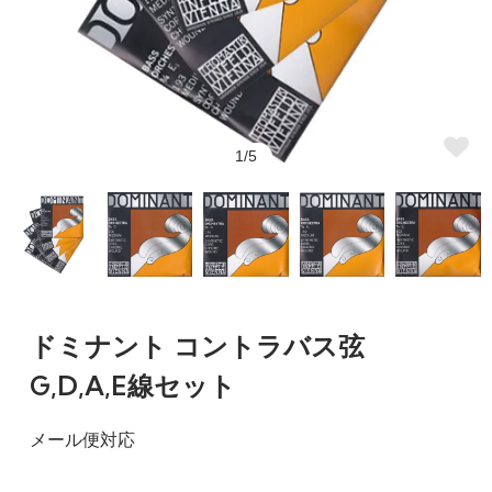
1/5
ドミナント コントラバス弦
G,D,A,E線セット
メール便対応