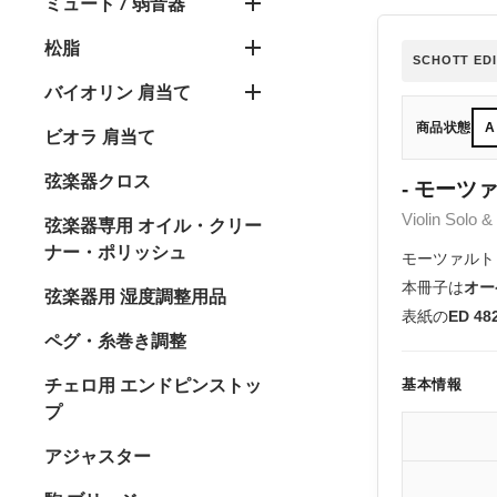
ミュート / 弱音器
松脂
SCHOTT EDI
バイオリン 肩当て
商品状態
A
ビオラ 肩当て
弦楽器クロス
- モーツァ
Violin Solo 
弦楽器専用 オイル・クリー
ナー・ポリッシュ
モーツァルト
本冊子は
オー
弦楽器用 湿度調整用品
表紙の
ED 48
ペグ・糸巻き調整
チェロ用 エンドピンストッ
基本情報
プ
アジャスター