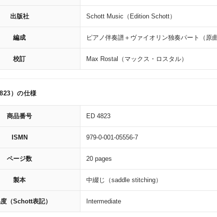
出版社
Schott Music（Edition Schott）
編成
ピアノ伴奏譜＋ヴァイオリン独奏パート（原
校訂
Max Rostal（マックス・ロスタル）
4823）の仕様
商品番号
ED 4823
ISMN
979-0-001-05556-7
ページ数
20 pages
製本
中綴じ（saddle stitching）
度（Schott表記）
Intermediate