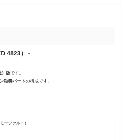
 4823） -
ト社）版
です。
ン独奏パート
の構成です。
ス・モーツァルト）
1