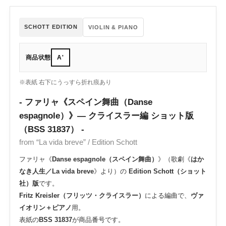
SCHOTT EDITION
VIOLIN & PIANO
商品状態
A'
※表紙 右下にうっすら折れ痕あり
- ファリャ《スペイン舞曲（Danse
espagnole）》― クライスラー編 ショット版
（BSS 31837） -
from “La vida breve” / Edition Schott
ファリャ《
Danse espagnole（スペイン舞曲）
》（歌劇《
はか
なき人生／La vida breve
》より）の
Edition Schott（ショット
社）版
です。
Fritz Kreisler（フリッツ・クライスラー）
による編曲で、
ヴァ
イオリン＋ピアノ
用。
表紙の
BSS 31837
が商品番号です。