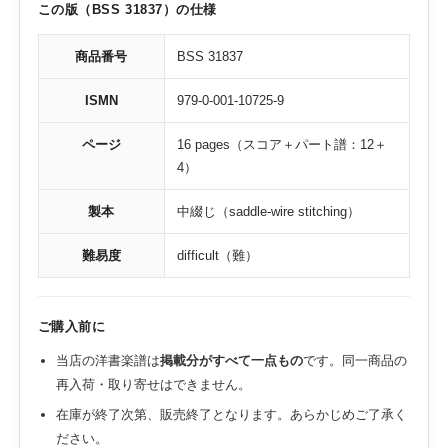
この版（BSS 31837）の仕様
商品番号
BSS 31837
ISMN
979-0-001-10725-9
ページ
16 pages（スコア＋パート譜：12＋
4）
製本
中綴じ（saddle-wire stitching）
難易度
difficult（難）
ご購入前に
当店の洋書楽譜は
掲載分がすべて一点もの
です。同一商品の
再入荷・取り寄せはできません。
在庫が終了次第、販売終了となります。あらかじめご了承く
ださい。