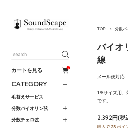
TOP
分数バ
バイオリ
線
0
カートを見る
メール便対応
CATEGORY
1/8サイズ用
毛替えサービス
です。
分数バイオリン弦
2,392円(税
分数チェロ弦
購入で
23
ポイ