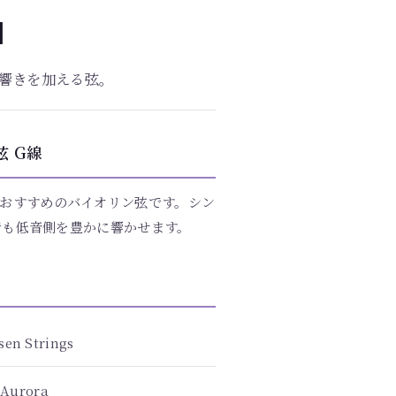
a
響きを加える弦。
弦 G線
おすすめのバイオリン弦です。シン
でも低音側を豊かに響かせます。
sen Strings
Aurora