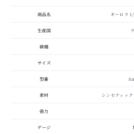
商品名
オーロラ 1
生産国
線種
サイズ
型番
Au
素材
シンセティック
張力
ゲージ