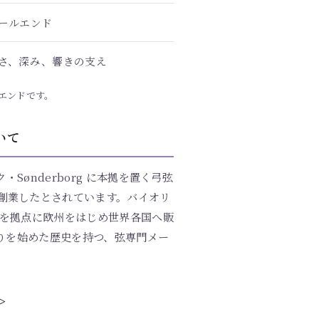
ールエンド
さ、深み、響きの支え
ルエンドです。
ついて
ク・Sønderborg に本拠を置く弓弦
en が創業したとされています。バイオリ
を拠点に欧州をはじめ世界各国へ販
りを始めた歴史を持つ、弦専門メー
＞