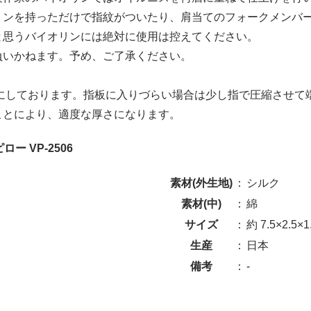
リンを持っただけで指紋がついたり、肩当てのフォークメンバ
と思うバイオリンには絶対に使用は控えてください。
負いかねます。予め、ご了承ください。
めにしております。指板に入りづらい場合は少し指で圧縮させて
ことにより、適度な厚さになります。
ロー VP-2506
素材(外生地)
：
シルク
素材(中)
：
綿
サイズ
：
約 7.5×2.5×1
生産
：
日本
備考
：
-