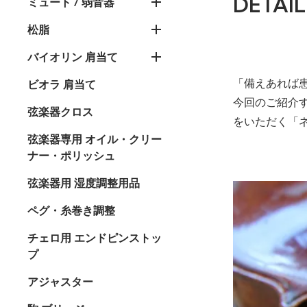
DETAIL
ミュート / 弱音器
松脂
バイオリン 肩当て
「備えあれば
ビオラ 肩当て
今回のご紹介
弦楽器クロス
をいただく「
弦楽器専用 オイル・クリー
ナー・ポリッシュ
弦楽器用 湿度調整用品
ペグ・糸巻き調整
チェロ用 エンドピンストッ
プ
アジャスター