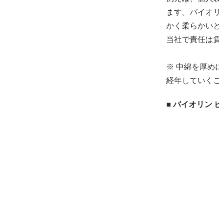
ます。バイオ
かく柔らかい
当社で責任は
※ 中綿を厚
経年していく
■ バイオリン ピ