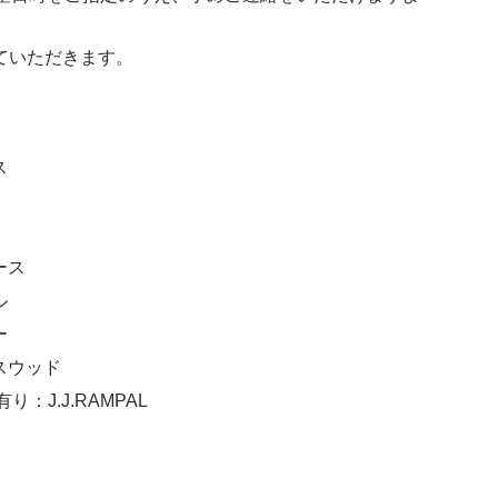
ていただきます。
ス
ース
ル
ー
スウッド
り：J.J.RAMPAL