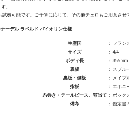
ます。
祝も試奏可能です。ご予算に応じて、その他チェロもご用意させ
ルナーデル ラベルド バイオリン仕様
生産国
：
フラン
サイズ
：
4/4
ボディ長
：
355mm
表板
：
スプル
裏板・側板
：
メイプ
指板
：
エボニ
糸巻き・テールピース、顎当て
：
ボック
備考
：
鑑定書 有