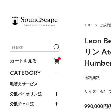
TOP
ご成約
Leon B
リン Ate
0
カートを見る
Humb
CATEGORY
送料無料
毛替えサービス
サイズ：4/4 |
分数バイオリン弦
分数チェロ弦
990,000円