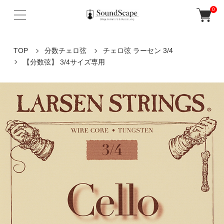
0
TOP
分数チェロ弦
チェロ弦 ラーセン 3/4
【分数弦】 3/4サイズ専用