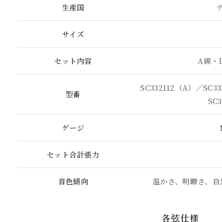
生産国
サイズ
セット内容
A線・
SC332112（A）／SC3
型番
SC
ゲージ
セット合計張力
音色傾向
温かさ、明瞭さ、自
各弦仕様