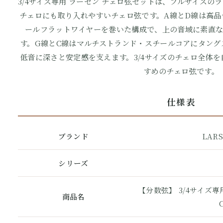
3/4サイズ専用 ラーセン チェロ弦セットは、フルサイズ
チェロにも取り入れやすいチェロ弦です。A線とD線は高品
ールフラットワイヤーを巻いた構成で、上の音域に素直
す。G線とC線はマルチストランド・スチールコアにタング
低音に深さと安定感を支えます。3/4サイズのチェロ全体
すめのチェロ弦です。
仕様表
ブランド
LARS
シリーズ
【分数弦】 3/4サイズ専
商品名