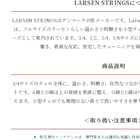
LARSEN STRINGS
LARSEN STRINGSはデンマークの弦メーカーです。Larsen Orig
は、フルサイズのラーセンらしい温かさと明瞭さを小型チ
ーズとして案内されています。3/4、1/2、1/4、1/8サ
響き、素直な反応、安定したチューニングを両
商品説明
3/4サイズのチェロ全体に、温かさ、明瞭さ、自然なつな
トです。A線とD線は上の音域を素直に整え、G線とC線は
えます。小型チェロでも無理のない張りで扱いやすさを保
＜取り扱い注意事項
弦交換やメンテナンスは、専門家または適切な知識と技術