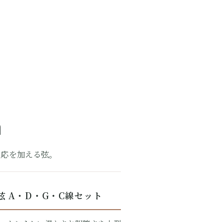
n
反応を加える弦。
弦 A・D・G・C線セット