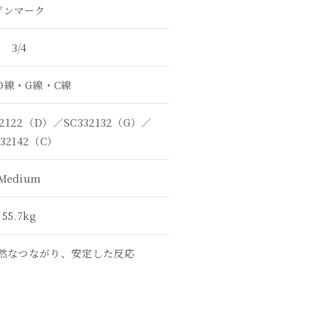
デンマーク
3/4
D線・G線・C線
32122（D）／SC332132（G）／
332142（C）
Medium
55.7kg
然なつながり、安定した反応