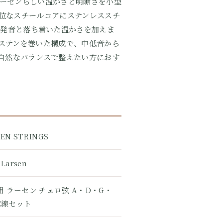
のラーセンらしい温かさと明瞭さを小型
位なスチールコアにステンレススチ
な発音と落ち着いた温かさを加えま
ステンを巻いた構成で、中低音から
を自然なバランスで整えたい方におす
EN STRINGS
Larsen
用 ラーセン チェロ弦 A・D・G・
C線セット