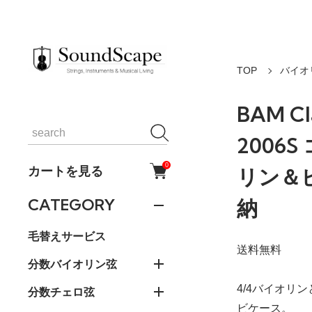
TOP
バイオ
BAM Cla
2006
0
カートを見る
リン＆
納
CATEGORY
毛替えサービス
送料無料
分数バイオリン弦
4/4バイオリン
分数チェロ弦
ビケース。