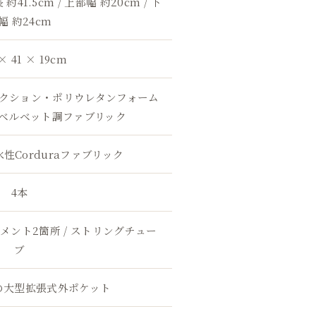
 約41.5cm / 上部幅 約20cm / 下
幅 約24cm
× 41 × 19cm
クション・ポリウレタンフォーム
のベルベット調ファブリック
水性Corduraファブリック
4本
ント2箇所 / ストリングチュー
ブ
の大型拡張式外ポケット