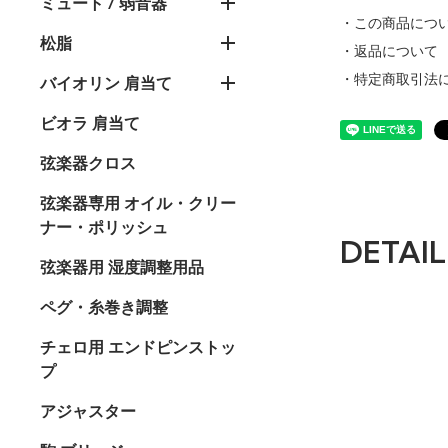
ミュート / 弱音器
・この商品につ
松脂
・返品について
・特定商取引法
バイオリン 肩当て
ビオラ 肩当て
弦楽器クロス
弦楽器専用 オイル・クリー
ナー・ポリッシュ
DETAIL
弦楽器用 湿度調整用品
ペグ・糸巻き調整
チェロ用 エンドピンストッ
プ
アジャスター