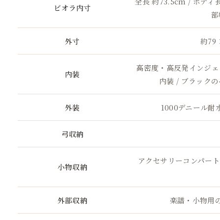
全長 約73.5cm / ボディ長
ビオラ内寸
部
)
外寸
約79 
高密度・高反発インジェ
内装
)
内装 / ブラック
外装
1000デニール耐
弓収納
アクセサリーコンパートメ
小物収納
外部収納
楽譜・小物用