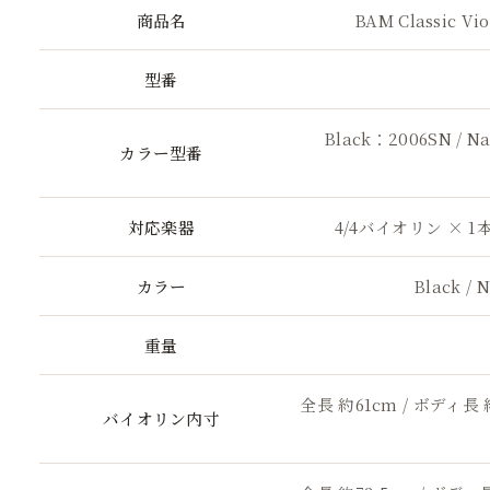
商品名
BAM Classic Vio
型番
Black：2006SN / N
カラー型番
対応楽器
4/4バイオリン × 1本
カラー
Black / 
重量
ください＝＝
)
全長 約61cm / ボディ長 
バイオリン内寸