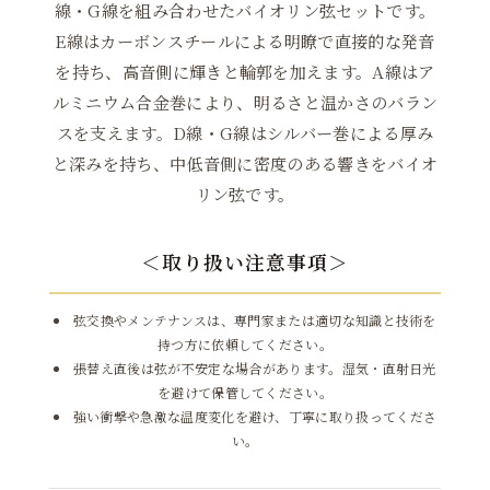
線・G線を組み合わせたバイオリン弦セットです。
E線はカーボンスチールによる明瞭で直接的な発音
を持ち、高音側に輝きと輪郭を加えます。A線はア
ルミニウム合金巻により、明るさと温かさのバラン
スを支えます。D線・G線はシルバー巻による厚み
と深みを持ち、中低音側に密度のある響きをバイオ
リン弦です。
＜取り扱い注意事項＞
弦交換やメンテナンスは、専門家または適切な知識と技術を
持つ方に依頼してください。
張替え直後は弦が不安定な場合があります。湿気・直射日光
を避けて保管してください。
強い衝撃や急激な温度変化を避け、丁寧に取り扱ってくださ
い。