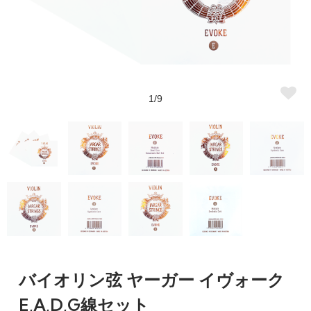
1/9
バイオリン弦 ヤーガー イヴォーク
E,A,D,G線セット