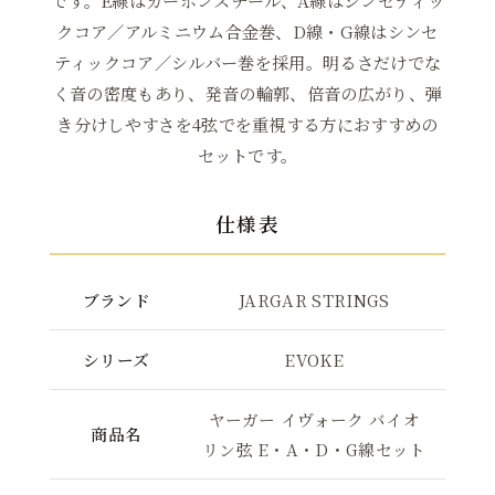
です。E線はカーボンスチール、A線はシンセティッ
クコア／アルミニウム合金巻、D線・G線はシンセ
ティックコア／シルバー巻を採用。明るさだけでな
く音の密度もあり、発音の輪郭、倍音の広がり、弾
き分けしやすさを4弦でを重視する方におすすめの
セットです。
仕様表
ブランド
JARGAR STRINGS
シリーズ
EVOKE
ヤーガー イヴォーク バイオ
商品名
リン弦 E・A・D・G線セット