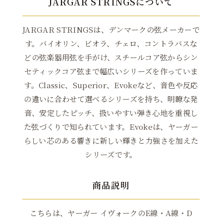
JARGAR STRINGSについて
JARGAR STRINGSは、デンマークの弦メーカーで
Medium(標準) ボール・ループ兼用
す。バイオリン、ビオラ、チェロ、コントラバスな
10,241円(税込)
どの弦楽器用弦を手がけ、スチールコア弦からシン
在庫：1
セティックコア弦まで幅広いシリーズを作っていま
す。Classic、Superior、Evokeなど、音色や反応
の違いに合わせて選べるシリーズを持ち、明瞭な発
音、安定したピッチ、扱いやすい弾き心地を重視し
た弦づくりで知られています。Evokeは、ヤーガー
らしい芯のある響きに新しい輝きと力強さを加えた
シリーズです。
商品説明
こちらは、ヤーガー イヴォークのE線・A線・D