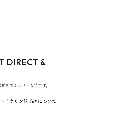
T DIRECT &
お勧めのシルバー巻弦です。
ed バイオリン弦 G線について