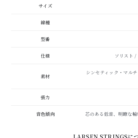
サイズ
線種
型番
仕様
ソリスト / D
シンセティック・マルチ
素材
張力
音色傾向
芯のある低音、明瞭な輪
LARSEN STRINGS