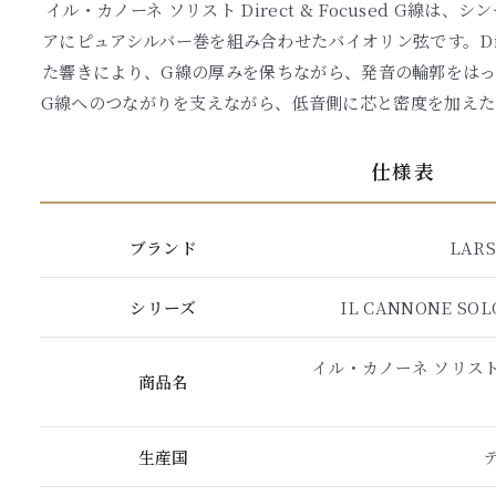
イル・カノーネ ソリスト Direct & Focused G線
アにピュアシルバー巻を組み合わせたバイオリン弦です。Direc
た響きにより、G線の厚みを保ちながら、発音の輪郭をはっ
G線へのつながりを支えながら、低音側に芯と密度を加えた
仕様表
ブランド
LARS
シリーズ
IL CANNONE SOL
イル・カノーネ ソリスト Di
商品名
生産国