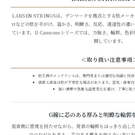
LARSEN STRINGSは、デンマークを拠点とする弦メ
ロなどの弦を手がけ、温かさ、明瞭さ、反応、遠達性の違い
ています。Il Cannoneシリーズでは、力強さ、輪郭、
開しています。
＜取り扱い注意事項
弦交換やメンテナンスは、専門家または適切な知識と技術
張替え直後は弦が不安定な場合があります。湿気・直射日
強い衝撃や急激な温度変化を避け、丁寧に取
G線に芯のある厚みと明瞭な輪郭
低音側に密度を持たせながら、発音の輪郭もはっきり出した
のつながりを支え、芯のある響きを加えたい方に