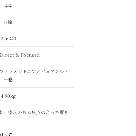
4/4
G線
226343
irect & Focused
フィラメントコア／ピュアシルバ
ー巻
4.90kg
郭、密度のある焦点の合った響き
について