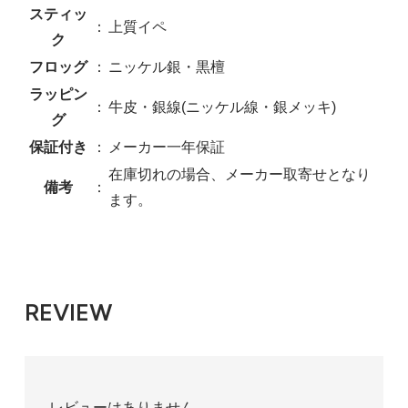
140,800円(税込)
スティッ
：
上質イペ
SOLD OUT
ク
フロッグ
：
ニッケル銀・黒檀
4/4
ラッピン
140,800円(税込)
：
牛皮・銀線(ニッケル線・銀メッキ)
グ
在庫：2
保証付き
：
メーカー一年保証
在庫切れの場合、メーカー取寄せとなり
備考
：
ます。
REVIEW
レビューはありません