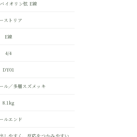
 バイオリン弦 E線
ーストリア
E線
4/4
DY01
ール／多層スズメッキ
8.1kg
ールエンド
出しやすく、反応をつかみやすい