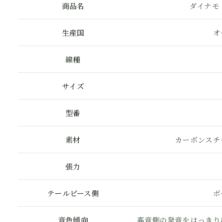
商品名
ダイナモ
生産国
オ
線種
サイズ
型番
素材
カーボンスチ
張力
テールピース側
ボ
音色傾向
高音側の発音をはっきり