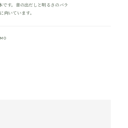
本です。音の出だしと明るさのバラ
方に向いています。
AMO