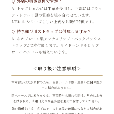
Q. 外装の特徴は何ですか？
A. トップシェルには牛革を使用し、下部にはブラッ
シュドアルミ風の質感を組み合わせています。
L’Etoileシリーズらしい上質な外観が特徴です。
Q. 持ち運び用ストラップは付属しますか？
A. ネオプレーン製アンチスリップ・バックパックス
トラップが2本付属します。サイドハンドルとサブ
ウェイハンドルも備えています。
＜取り扱い注意事項＞
本革部分は天然素材のため、色合い・シボ感・風合いに個体差が
出る場合があります。
防水ケースではありません。雨天時や水濡れの際は、早めに水分
を拭き取り、直射日光や高温多湿を避けて保管してください。
強い衝撃や圧迫、落下はケースや楽器の破損につながる場合があ