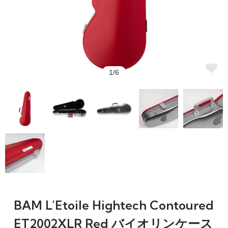
1/6
BAM L’Etoile Hightech Contoured
ET2002XLR Red バイオリンケース