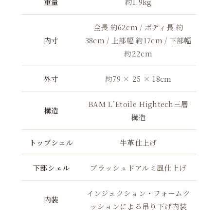
重量
約1.9kg
全長 約62cm / ボディ長 約
内寸
38cm / 上部幅 約17cm / 下部幅
約22cm
外寸
約79 × 25 × 18cm
BAM L’Etoile Hightech三層
構造
構造
トップシェル
牛革仕上げ
下部シェル
ブラッシュドアルミ風仕上げ
インジェクション・フォームク
内装
ッションによる吊り下げ内装