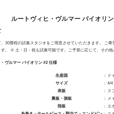
ルートヴィヒ・ヴルマー バイオリン #2 /
て
す。30畳程の試奏スタジオをご用意させていただきます。 ご
ます。 ※ 土・日・祝も試奏可能です。ご予算に応じて、その
・ヴルマー バイオリン #2 仕様
生産国
：
ド
サイズ
：
4/4
表板
：
ス
裏板・側板
：
メ
指板
：
エ
糸巻き・テールピース・顎当て・エンドピン
：
エ