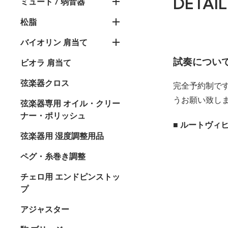
DETAIL
ミュート / 弱音器
松脂
バイオリン 肩当て
試奏につい
ビオラ 肩当て
弦楽器クロス
完全予約制で
うお願い致し
弦楽器専用 オイル・クリー
ナー・ポリッシュ
■ ルートヴィヒ
弦楽器用 湿度調整用品
ペグ・糸巻き調整
チェロ用 エンドピンストッ
プ
アジャスター