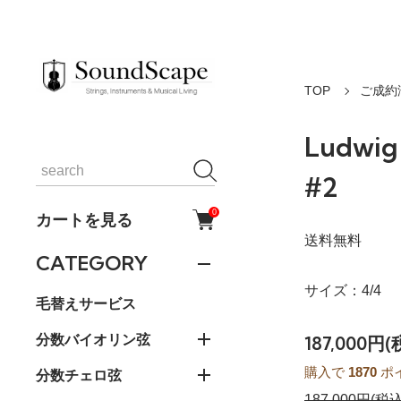
TOP
ご成約
Ludwi
#2
0
カートを見る
送料無料
CATEGORY
サイズ：4/4
毛替えサービス
分数バイオリン弦
187,000円(
購入で
1870
ポ
分数チェロ弦
187,000円(税込