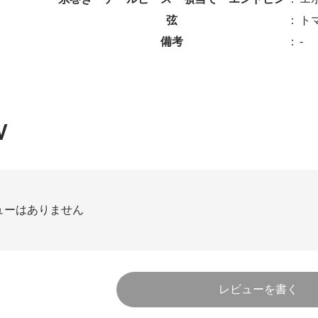
弦
：
ト
備考
：
-
W
ューはありません
レビューを書く