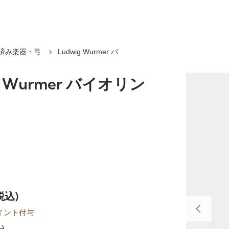
済み楽器・弓
Ludwig Wurmer バ
g Wurmer バイオリン
税込)
イント付与
)