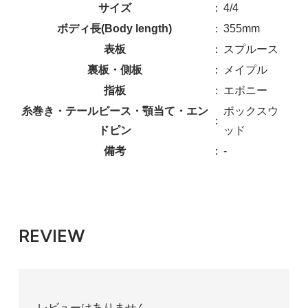
サイズ
：
4/4
ボディ長(Body length)
：
355mm
表板
：
スプルース
裏板・側板
：
メイプル
指板
：
エボニー
糸巻き・テールピース・顎当て・エン
ボックスウ
：
ドピン
ッド
備考
：
-
REVIEW
レビューはありません