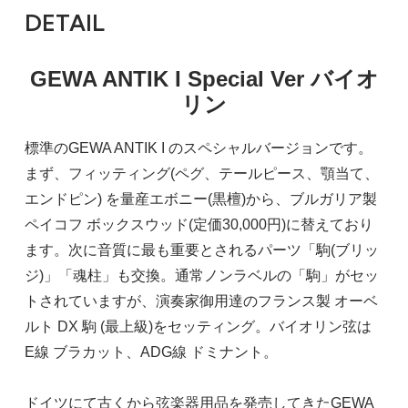
DETAIL
GEWA ANTIK I Special Ver バイオ
リン
標準のGEWA ANTIK I のスペシャルバージョンです。
まず、フィッティング(ペグ、テールピース、顎当て、
エンドピン) を量産エボニー(黒檀)から、ブルガリア製
ペイコフ ボックスウッド(定価30,000円)に替えており
ます。次に音質に最も重要とされるパーツ「駒(ブリッ
ジ)」「魂柱」も交換。通常ノンラベルの「駒」がセッ
トされていますが、演奏家御用達のフランス製 オーベ
ルト DX 駒 (最上級)をセッティング。バイオリン弦は
E線 ブラカット、ADG線 ドミナント。
ドイツにて古くから弦楽器用品を発売してきたGEWA