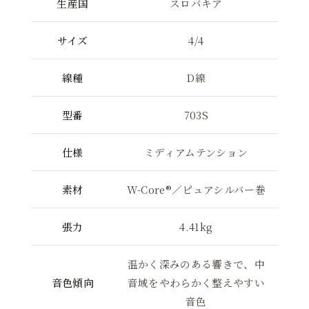
生産国
スロバキア
サイズ
4/4
線種
D線
型番
703S
仕様
ミディアムテンション
素材
W-Core®／ピュアシルバー巻
張力
4.41kg
温かく深みのある響きで、中
音色傾向
音域をやわらかく整えやすい
音色