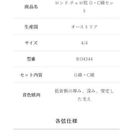
ロンド チェロ弦 G・C線セッ
商品名
ト
生産国
オーストリア
サイズ
4/4
型番
RO4344
セット内容
G線・C線
低音側の厚み、深み、安定し
音色傾向
た支え
各弦仕様