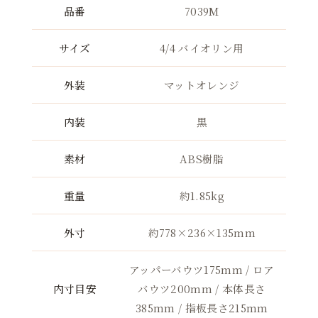
品番
7039M
サイズ
4/4 バイオリン用
外装
マットオレンジ
内装
黒
素材
ABS樹脂
重量
約1.85kg
外寸
約778×236×135mm
アッパーバウツ175mm / ロア
内寸目安
バウツ200mm / 本体長さ
385mm / 指板長さ215mm