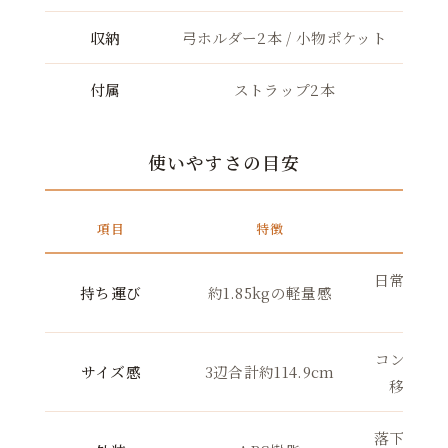
収納
弓ホルダー2本 / 小物ポケット
付属
ストラップ2本
使いやすさの目安
項目
特徴
日常の通
持ち運び
約1.85kgの軽量感
負担
コンパク
サイズ感
3辺合計約114.9cm
移動時
落下など