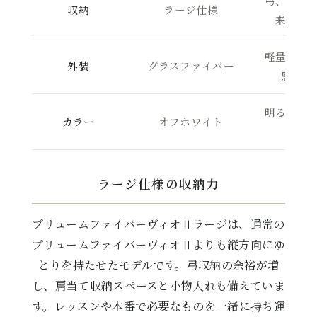
弓、肩当
収納
ラージ仕様
来型よ
軽量性と
外装
グラスファイバー
感のあ
明るく清
カラー
オフホワイト
象
ラージ仕様の収納力
プリュームファイバーヴィオⅡラージは、通常の
プリュームファイバーヴィオⅡよりも縦方向にゆ
とりを持たせたモデルです。弓収納の余裕が増
し、肩当て収納スペースと小物入れも備えていま
す。レッスンや本番で必要なものを一緒に持ち運