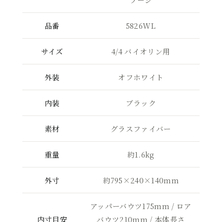
品番
5826WL
サイズ
4/4 バイオリン用
外装
オフホワイト
内装
ブラック
素材
グラスファイバー
重量
約1.6kg
外寸
約795×240×140mm
アッパーバウツ175mm / ロア
内寸目安
バウツ210mm / 本体長さ