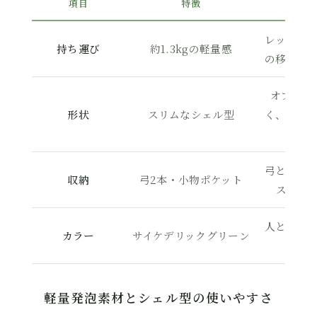
項目
特徴
レッスン
持ち運び
約1.3kgの軽量感
の移動で
オブロン
形状
スリムなシェル型
く、背負
弓と必要
収納
弓2本・小物ポケット
スン前
人と違う
カラー
サイケデリックグリーン
存在
軽量発泡素材とシェル型の使いやすさ