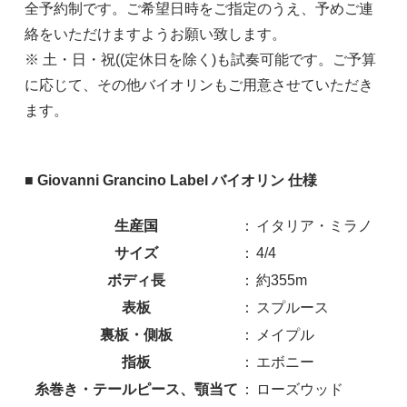
全予約制です。ご希望日時をご指定のうえ、予めご連
絡をいただけますようお願い致します。
※ 土・日・祝((定休日を除く)も試奏可能です。ご予算
に応じて、その他バイオリンもご用意させていただき
ます。
■ Giovanni Grancino Label バイオリン 仕様
生産国
：
イタリア・ミラノ
サイズ
：
4/4
ボディ長
：
約355m
表板
：
スプルース
裏板・側板
：
メイプル
指板
：
エボニー
糸巻き・テールピース、顎当て
：
ローズウッド