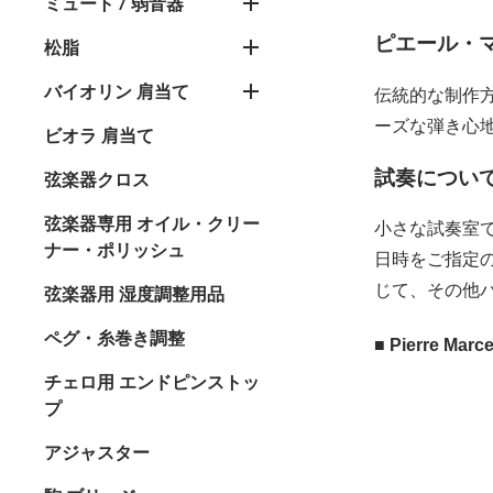
ミュート / 弱音器
ピエール・マ
松脂
バイオリン 肩当て
伝統的な制作
ーズな弾き心
ビオラ 肩当て
試奏につい
弦楽器クロス
弦楽器専用 オイル・クリー
小さな試奏室
ナー・ポリッシュ
日時をご指定の
じて、その他
弦楽器用 湿度調整用品
ペグ・糸巻き調整
■ Pierre Ma
チェロ用 エンドピンストッ
プ
アジャスター