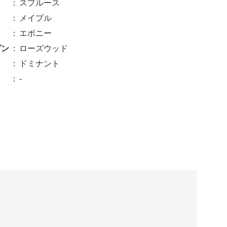
：
スプルース
：
メイプル
：
エボニー
ピン
：
ローズウッド
：
ドミナント
：
-