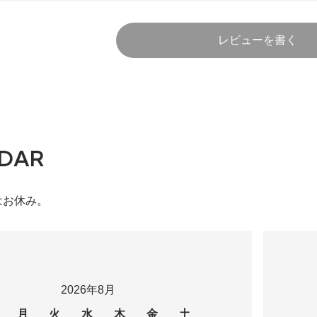
レビューを書く
DAR
はお休み。
2026年8月
月
火
水
木
金
土