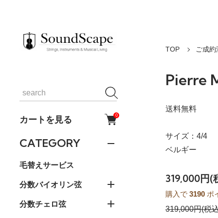
TOP
ご成約
Pierr
送料無料
0
カートを見る
サイズ：4/4
CATEGORY
ベルギー
毛替えサービス
319,000円
分数バイオリン弦
購入で
3190
ポ
分数チェロ弦
319,000円(税込