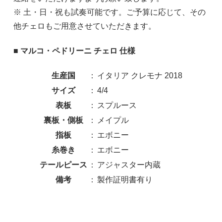
※ 土・日・祝も試奏可能です。ご予算に応じて、その
他チェロもご用意させていただきます。
■ マルコ・ペドリーニ チェロ 仕様
生産国
：
イタリア クレモナ 2018
サイズ
：
4/4
表板
：
スプルース
裏板・側板
：
メイプル
指板
：
エボニー
糸巻き
：
エボニー
テールピース
：
アジャスター内蔵
備考
：
製作証明書有り