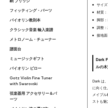
駒 ブリッジ
サイズ：4
フィッティング・パーツ
材質：
脚部：
バイオリン教則本
調整：
クラシック音楽 輸入楽譜
接地面
メトロノーム・チューナー
譜面台
ミュージックギフト
Dark
ルの木
バイオリン ピロー
Gotz Violin Fine Tuner
Dark
with Swarovski
に向く仕
弦楽器用 アクセサリー＆パ
メイプル
ーツ
ストも魅