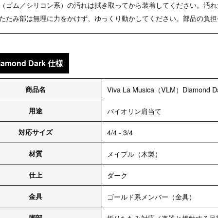
（ゴム／シリコン系）の汚れは拭き取ってから装着してください。汚れ
たたみ部は無理に力をかけず、ゆっくり動かしてください。部品の負担
iamond Dark 仕様
商品名
Viva La Musica（VLM）Diamond D
用途
バイオリン肩当て
対応サイズ
4/4 - 3/4
材質
メイプル（木製）
仕上
ダーク
金具
ゴールド系メンバー（金具）
脚部
折りたたみ対応／楽器と接触する足