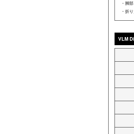
・脚部
・折り
VLM D