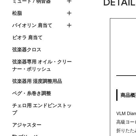
DETAIL
ミュート / 弱音器
松脂
バイオリン 肩当て
ビオラ 肩当て
弦楽器クロス
弦楽器専用 オイル・クリー
ナー・ポリッシュ
弦楽器用 湿度調整用品
ペグ・糸巻き調整
商品概
チェロ用 エンドピンストッ
プ
VLM D
高級ヨー
アジャスター
折りたた