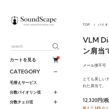
TOP
バイオ
VLM D
ン肩当
0
カートを見る
メール便不可
CATEGORY
とても美しいデ
毛替えサービス
れた肩当て。
分数バイオリン弦
12,320円(
分数チェロ弦
購入で
123
ポイ