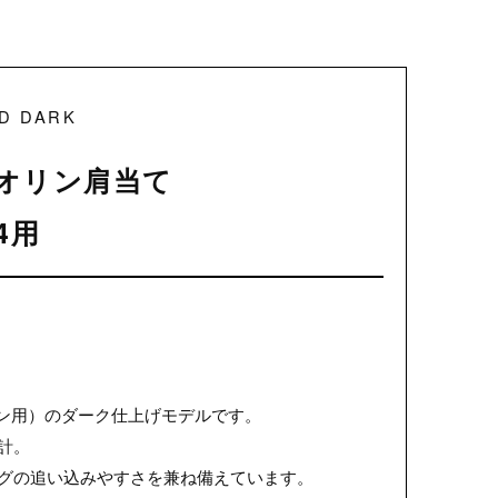
ND DARK
 バイオリン肩当て
/4用
ズ（バイオリン用）のダーク仕上げモデルです。
計。
ングの追い込みやすさを兼ね備えています。