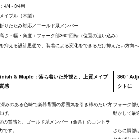
/4 - 3/4用
メイプル（木製）
折りたたみ対応／ゴールド系メンバー
高さ・幅・角度＋フォーク部360°回転（位置の追い込み）
を抑える設計思想で、装着による変化をできるだけ抑えたい方向
 Finish & Maple：落ち着いた外観と、上質メイプ
360° A
質感
クトに
 は、深みのある色味で楽器背面の雰囲気を引き締めたい方
フォーク部が
上げ。
動かして最
材の質感と、ゴールド系メンバー（金具）のコントラ
力です。
さらに脚部
かさばりに