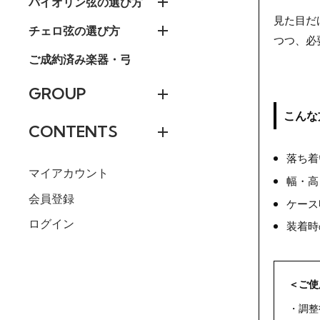
バイオリン弦の選び方
見た目だ
チェロ弦の選び方
つつ、必
ご成約済み楽器・弓
GROUP
こんな
CONTENTS
落ち着
マイアカウント
幅・高
会員登録
ケース
ログイン
装着時
＜ご使
・調整