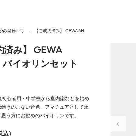
済み楽器・弓
【ご成約済み】 GEWA AN
済み】 GEWA
K I バイオリンセット
 | 脱初心者用・中学校から室内楽などを始め
の飽きのこない音色、アマチュアとして永
と思う方にお勧めのバイオリンです。
税込)