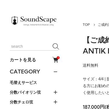
TOP
ご成約
【ご成約
ANTI
0
カートを見る
送料無料
CATEGORY
サイズ：4/4
毛替えサービス
る方にお勧め
分数バイオリン弦
く使用したい
分数チェロ弦
187,000円(