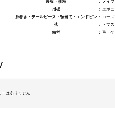
裏板・側板
：
メイプ
指板
：
エボニ
糸巻き・テールピース・顎当て・エンドピン
：
ローズ
弦
：
トマス
備考
：
弓、ケ
W
ューはありません