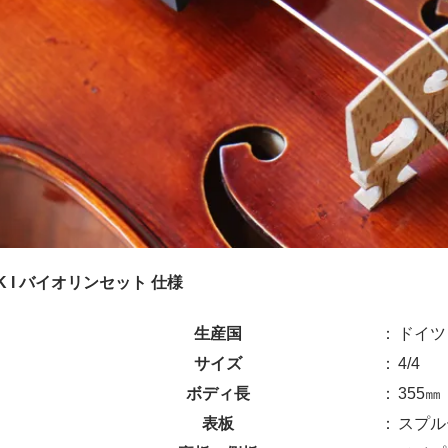
TIK I バイオリンセット 仕様
生産国
：
ドイツ
サイズ
：
4/4
ボディ長
：
355㎜
表板
：
スプル