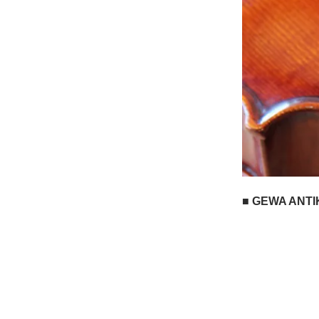
■ GEWA AN