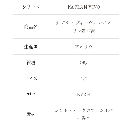
シリーズ
KAPLAN VIVO
カプラン ヴィーヴォ バイオ
商品名
リン弦 G線
生産国
アメリカ
線種
G線
サイズ
4/4
型番
KV314
シンセティックコア／シルバ
素材
ー巻き