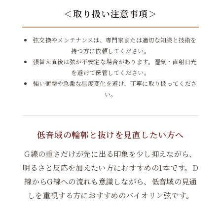
＜取り扱い注意事項＞
弦交換やメンテナンスは、専門家または適切な知識と技術を
持つ方に依頼してください。
張替え直後は弦が不安定な場合があります。湿気・直射日光
を避けて保管してください。
強い衝撃や急激な温度変化を避け、丁寧に取り扱ってくださ
い。
低音域の輪郭と抜けを見直したい方へ
G線の重さだけが先に出る印象を少し抑えながら、
Mittel(標準)
明るさと反応を加えたい方におすすめの1本です。D
4,790円(税込)
線からG線への流れも意識しながら、低音域の見通
しを重視する方におすすめのバイオリン弦です。