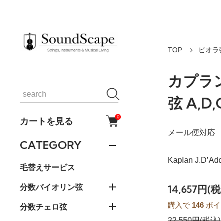
TOP
ビオラ
カプラ
弦 A,D
0
カートを見る
メール便対応
CATEGORY
Kaplan J.D’Ad
毛替えサービス
分数バイオリン弦
14,657円(
購入で
146
ポイ
分数チェロ弦
22,550円(税込)