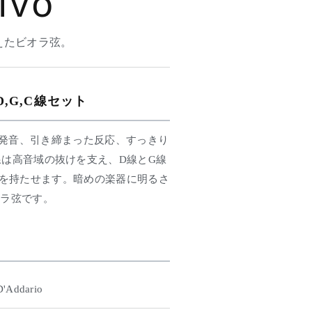
ivo
えたビオラ弦。
D,G,C線セット
瞭な発音、引き締まった反応、すっきり
は高音域の抜けを支え、D線とG線
を持たせます。暗めの楽器に明るさ
オラ弦です。
D'Addario