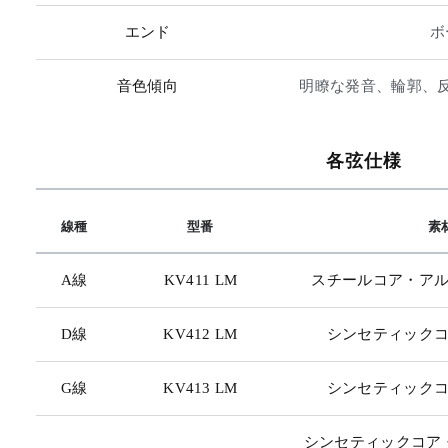
エンド
ボ
)
音色傾向
明瞭な発音、輪郭、
各弦仕様
線種
型番
素
A線
KV411 LM
スチールコア・ア
D線
KV412 LM
シンセティック
G線
KV413 LM
シンセティック
シンセティックコア