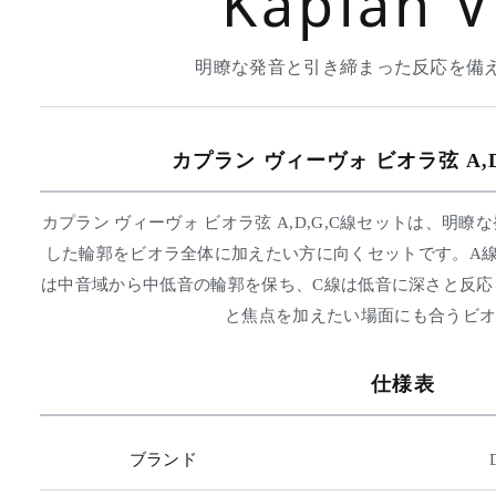
Kaplan V
明瞭な発音と引き締まった反応を備
カプラン ヴィーヴォ ビオラ弦 A,
カプラン ヴィーヴォ ビオラ弦 A,D,G,C線セットは、明
した輪郭をビオラ全体に加えたい方に向くセットです。A線
は中音域から中低音の輪郭を保ち、C線は低音に深さと反応
と焦点を加えたい場面にも合うビ
仕様表
ブランド