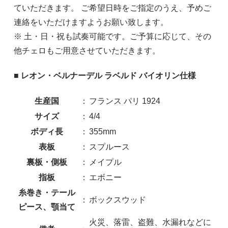
ていただきます。 ご希望日時をご指定のうえ、予めご
連絡をいただけますようお願い致します。
※ 土・日・祝も試奏可能です。ご予算に応じて、その
他チェロもご用意させていただきます。
■ レオン・ベルナーデル ラベルド バイオリン仕様
生産国
：
フランス パリ 1924
サイズ
：
4/4
ボディ長
：
355mm
表板
：
スプルース
裏板・側板
：
メイプル
指板
：
エボニー
糸巻き・テール
：
ボックスウッド
ピース、顎当て
火災、落雷、盗難、水漏れなどに