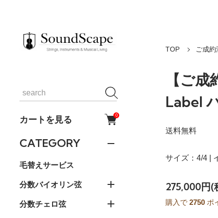
TOP
ご成約
【ご成約済
Labe
0
カートを見る
送料無料
CATEGORY
サイズ：4/4 
毛替えサービス
分数バイオリン弦
275,000円
購入で
2750
ポ
分数チェロ弦