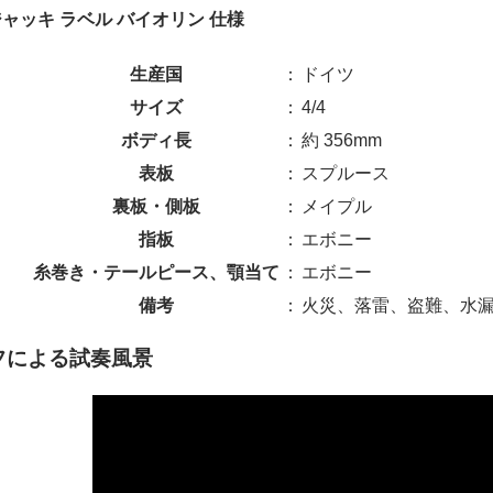
ジャッキ ラベル バイオリン 仕様
生産国
：
ドイツ
サイズ
：
4/4
ボディ長
：
約 356mm
表板
：
スプルース
裏板・側板
：
メイプル
指板
：
エボニー
糸巻き・テールピース、顎当て
：
エボニー
備考
：
火災、落雷、盗難、水漏
フによる試奏風景