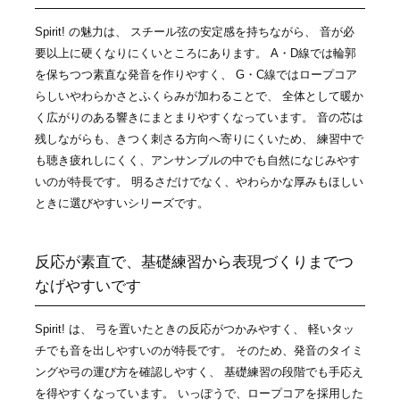
Spirit! の魅力は、 スチール弦の安定感を持ちながら、 音が必
要以上に硬くなりにくいところにあります。 A・D線では輪郭
を保ちつつ素直な発音を作りやすく、 G・C線ではロープコア
らしいやわらかさとふくらみが加わることで、 全体として暖か
く広がりのある響きにまとまりやすくなっています。 音の芯は
残しながらも、きつく刺さる方向へ寄りにくいため、 練習中で
も聴き疲れしにくく、アンサンブルの中でも自然になじみやす
いのが特長です。 明るさだけでなく、やわらかな厚みもほしい
ときに選びやすいシリーズです。
反応が素直で、基礎練習から表現づくりまでつ
なげやすいです
Spirit! は、 弓を置いたときの反応がつかみやすく、 軽いタッ
チでも音を出しやすいのが特長です。 そのため、発音のタイミ
ングや弓の運び方を確認しやすく、 基礎練習の段階でも手応え
を得やすくなっています。 いっぽうで、ロープコアを採用した