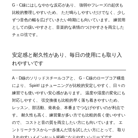
G・C線にはしなやかな反応があり、 強弱やフレーズの起伏も
比較的整理しやすいため、 ただ鳴らしやすいだけでなく、少し
ずつ音色の幅を広げていきたい時期にも向いています。 練習用
としての扱いやすさと、音楽的な表情のつけやすさを両立した
チェロ弦です。
安定感と耐久性があり、毎日の使用にも取り入
れやすいです
A・D線のソリッドスチールコアと、 G・C線のロープコア構造
により、 Spirit! はチューニングが比較的安定しやすく、日々の
練習でも使いやすい安心感があります。 温度や湿度の変化にも
対応しやすく、 弦交換後も比較的早く落ち着きやすいため、
レッスン、部活動、発表会、本番までつなげやすいのが利点で
す。 耐久性も高く、練習量が多い方でも比較的長く使いやすい
ので、 コストと音の質を両立したい方にも向いています。 エ
ントリークラスから一歩進んだ弦を試したい方にとって、 取り
入れやすいメインセット候補になりやすいシリーズです。