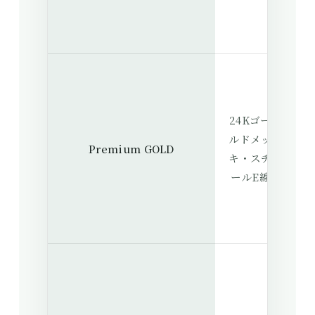
や
明
を
24Kゴー
ルドメッ
ら
Premium GOLD
キ・スチ
わ
ールE線
く
着
明