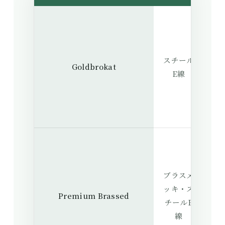
明
ク
スチール
Goldbrokat
で
E線
け
い
明
を
ブラスメ
ッキ・ス
Premium Brassed
ら
チールE
し
線
を