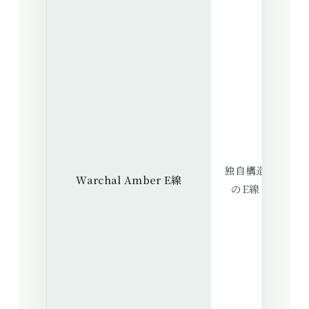
明
な
独自構造
ぎ
Warchal Amber E線
のE線
温
の