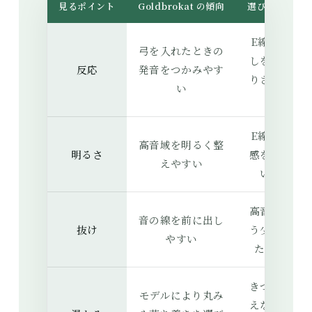
見るポイント
Goldbrokat の傾向
選び方の目安
E線の出だ
弓を入れたときの
しをはっき
反応
発音をつかみやす
りさせたい
い
とき
E線の存在
高音域を明るく整
明るさ
感を出した
えやすい
いとき
高音側をも
音の線を前に出し
抜け
う少し通し
やすい
たいとき
きつさを抑
モデルにより丸み
えながら明