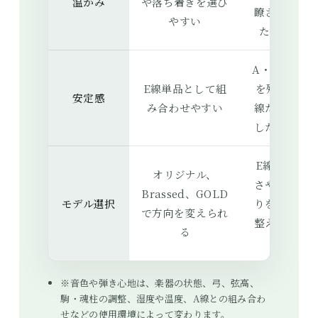
温かみ
や落ち着きを選び
瞭さを残し
やすい
たいとき
A・D・G線
E線単品として組
を残してE
安定感
み合わせやすい
線だけ調整
したいとき
E線の明る
オリジナル、
さや耳あた
Brassed、GOLD
モデル選択
りを細かく
で方向を変えられ
整えたいと
る
き
※音色や弾き心地は、楽器の状態、弓、弦高、
駒・魂柱の調整、湿度や温度、A線との組み合わ
せなどの使用環境によって変わります。