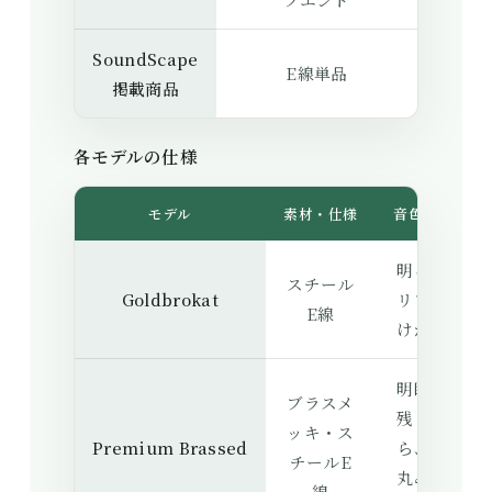
SoundScape
E線単品
掲載商品
各モデルの仕様
モデル
素材・仕様
音色の方向
明るくク
スチール
Goldbrokat
リアで抜
E線
けがよい
明瞭さを
ブラスメ
残しなが
ッキ・ス
Premium Brassed
ら、少し
チールE
丸みを加
線