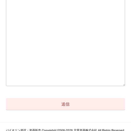
バイオリン楽弦・楽器販売 Copyright(c)2006-2026 北里楽器株式会社 All Rights Reserved.