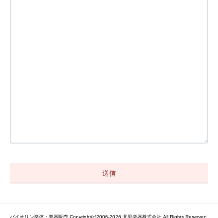
バイオリン楽弦・楽器販売 Copyright(c)2006-2026 北里楽器株式会社 All Rights Reserved.