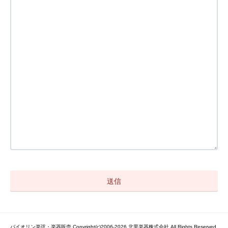
バイオリン楽弦・楽器販売 Copyright(c)2006-2026 北里楽器株式会社 All Rights Reserved.