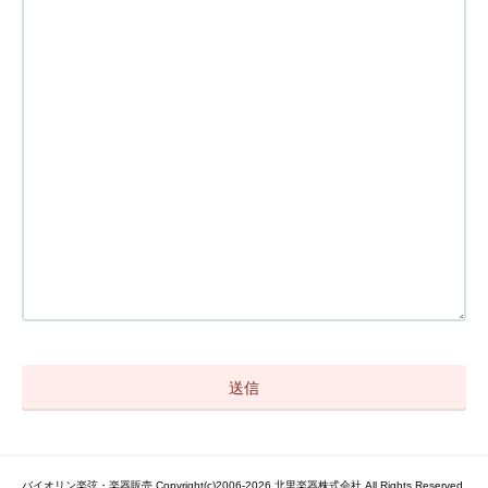
バイオリン楽弦・楽器販売 Copyright(c)2006-2026 北里楽器株式会社 All Rights Reserved.