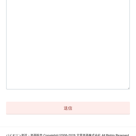
バイオリン楽弦・楽器販売 Copyright(c)2006-2026 北里楽器株式会社 All Rights Reserved.