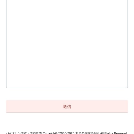
バイオリン楽弦・楽器販売 Copyright(c)2006-2026 北里楽器株式会社 All Rights Reserved.