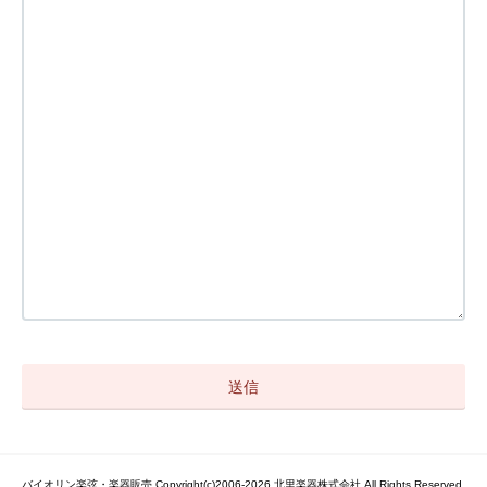
バイオリン楽弦・楽器販売 Copyright(c)2006-2026 北里楽器株式会社 All Rights Reserved.