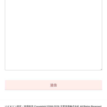
バイオリン楽弦・楽器販売 Copyright(c)2006-2026 北里楽器株式会社 All Rights Reserved.