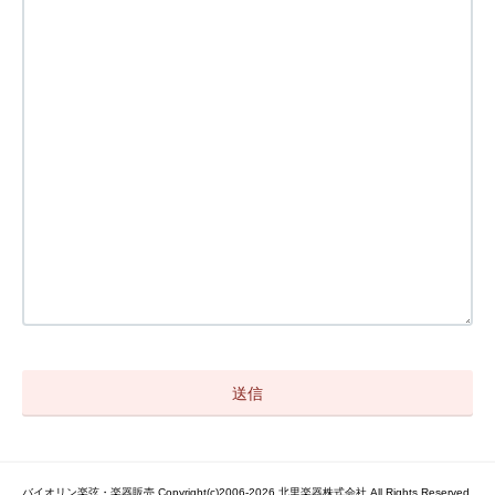
バイオリン楽弦・楽器販売 Copyright(c)2006-2026 北里楽器株式会社 All Rights Reserved.