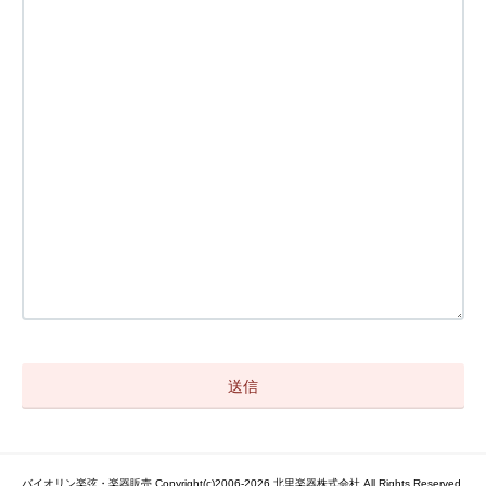
バイオリン楽弦・楽器販売 Copyright(c)2006-2026 北里楽器株式会社 All Rights Reserved.