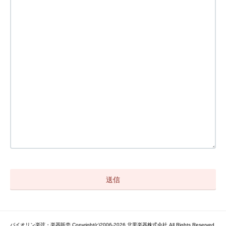
バイオリン楽弦・楽器販売 Copyright(c)2006-2026 北里楽器株式会社 All Rights Reserved.