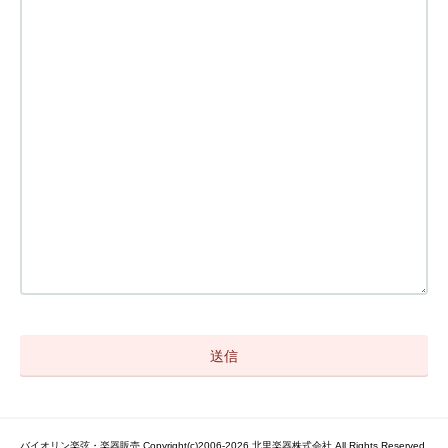
バイオリン楽弦・楽器販売 Copyright(c)2006-2026 北里楽器株式会社 All Rights Reserved.