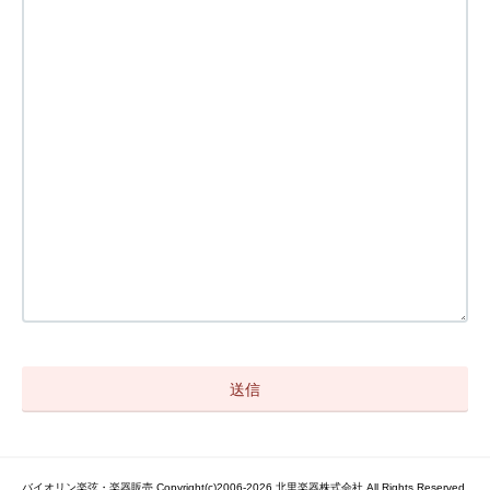
バイオリン楽弦・楽器販売 Copyright(c)2006-2026 北里楽器株式会社 All Rights Reserved.