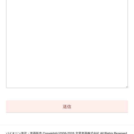
バイオリン楽弦・楽器販売 Copyright(c)2006-2026 北里楽器株式会社 All Rights Reserved.