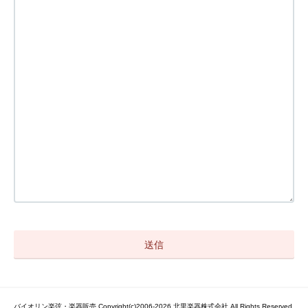
バイオリン楽弦・楽器販売 Copyright(c)2006-2026 北里楽器株式会社 All Rights Reserved.