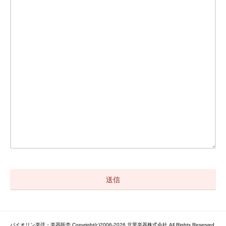
バイオリン楽弦・楽器販売 Copyright(c)2006-2026 北里楽器株式会社 All Rights Reserved.